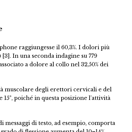
e
phone raggiungesse il 60,3%. I dolori più
) [3]. In una seconda indagine su 779
ssociato a dolore al collo nel 32,50% dei
tà muscolare degli erettori cervicali e del
5°, poiché in questa posizione l’attività
 di messaggi di testo, ad esempio, comporta
il grado di flessione aumenta del 10–14%