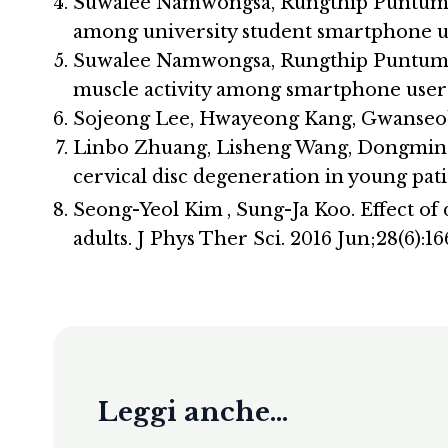
Suwalee Namwongsa, Rungthip Puntumeta
among university student smartphone use
Suwalee Namwongsa, Rungthip Puntumeta
muscle activity among smartphone users
Sojeong Lee, Hwayeong Kang, Gwanseob S
Linbo Zhuang, Lisheng Wang, Dongming
cervical disc degeneration in young pat
Seong-Yeol Kim
, Sung-Ja Koo. Effect o
adults. J Phys Ther Sci. 2016 Jun;28(6):16
Leggi anche...