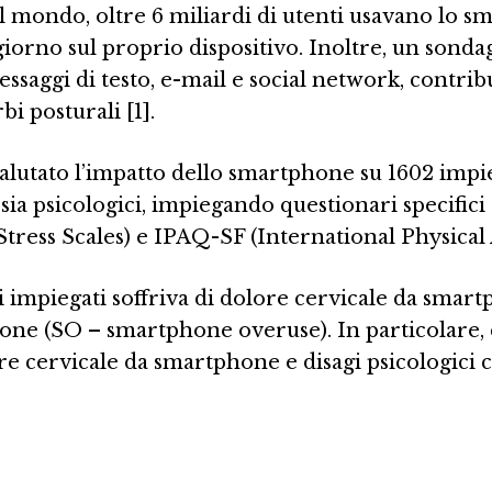
il mondo, oltre 6 miliardi di utenti usavano lo s
orno sul proprio dispositivo. Inoltre, un sondagg
ssaggi di testo, e-mail e social network, contrib
i posturali [1].
valutato l’impatto dello smartphone su 1602 impie
ci sia psicologici, impiegando questionari speci
Stress Scales) e IPAQ-SF (International Physical
gli impiegati soffriva di dolore cervicale da sma
ne (SO – smartphone overuse). In particolare, c
ore cervicale da smartphone e disagi psicologici c