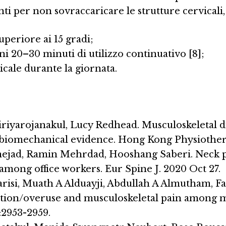
i per non sovraccaricare le strutture cervicali
periore ai 15 gradi;
i 20–30 minuti di utilizzo continuativo [8];
icale durante la giornata.
Viriyarojanakul, Lucy Redhead. Musculoskeletal d
 biomechanical evidence. Hong Kong Physiother J
ejad, Ramin Mehrdad, Hooshang Saberi. Neck p
 among office workers. Eur Spine J. 2020 Oct 27.
si, Muath A Alduayji, Abdullah A Almutham, F
ion/overuse and musculoskeletal pain among med
:2953-2959.