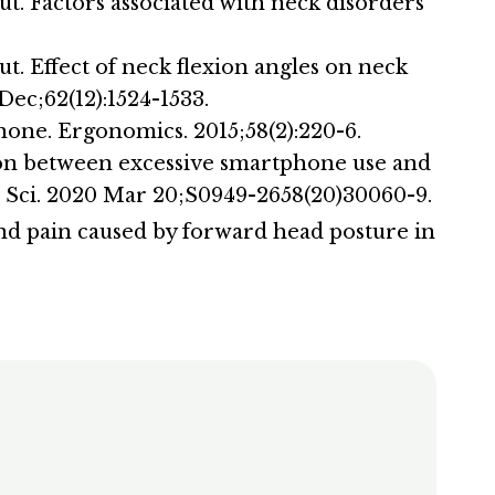
 Factors associated with neck disorders
Effect of neck flexion angles on neck
ec;62(12):1524-1533.
one. Ergonomics. 2015;58(2):220-6.
on between excessive smartphone use and
p Sci. 2020 Mar 20;S0949-2658(20)30060-9.
and pain caused by forward head posture in