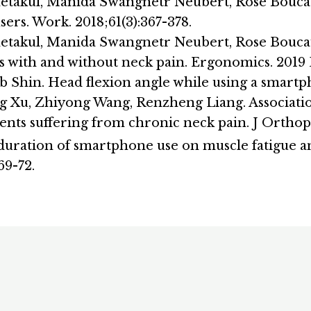
kul, Manida Swangnetr Neubert, Rose Boucaut.
rs. Work. 2018;61(3):367-378.
kul, Manida Swangnetr Neubert, Rose Boucaut. 
 with and without neck pain. Ergonomics. 2019 D
hin. Head flexion angle while using a smartph
 Xu, Zhiyong Wang, Renzheng Liang. Associati
ients suffering from chronic neck pain. J Ortho
f duration of smartphone use on muscle fatigue 
69-72.