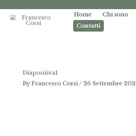
Skip
to
Home
Chi sono
content
Contatti
Diapositiva1
By
Francesco Corsi
/
26 Settembre 20