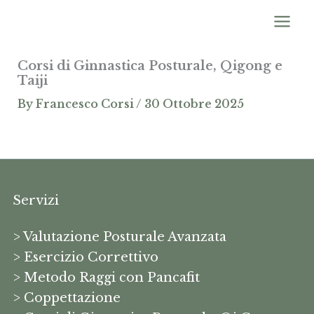
Skip
Facebook
Instagram
YouTube
WhatsApp
Mai
to
Men
content
Corsi di Ginnastica Posturale, Qigong e
Taiji
By
Francesco Corsi
/
30 Ottobre 2025
Servizi
> Valutazione Posturale Avanzata
> Esercizio Correttivo
> Metodo Raggi con Pancafit
> Coppettazione