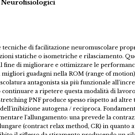
Neurofisiologici
 tecniche di facilitazione neuromuscolare proprio
azioni statiche o isometriche e rilasciamento. 
i al fine di migliorare e ottimizzare le performan
i migliori guadagni nella ROM (range of motion) 
uscolatura antagonista sia più funzionale all’inc
rio continuare a ripetere questa modalità di lavoro
tretching PNF produce spesso rispetto ad altre
o dell’inibizione autogena / reciproca. Fondamen
umentare l’allungamento: una prevede la contrazi
lungare (contract relax method, CR) in quanto at
inibito il riflesso da stiramento producendo un