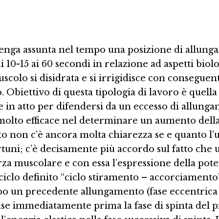
e venga assunta nel tempo una posizione di allu
10-15 ai 60 secondi in relazione ad aspetti biolo
olo si disidrata e si irrigidisce con conseguente
 Obiettivo di questa tipologia di lavoro è quell
e in atto per difendersi da un eccesso di allung
 molto efficace nel determinare un aumento della f
sto non c’è ancora molta chiarezza se e quanto l’u
uni; c’è decisamente più accordo sul fatto che 
 muscolare e con essa l’espressione della poten
l ciclo definito “ciclo stiramento – accorciament
dopo un precedente allungamento (fase eccentrica 
e immediatamente prima la fase di spinta del pie