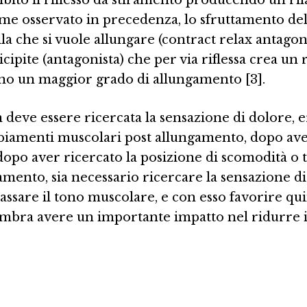
me osservato in precedenza, lo sfruttamento dell
lla che si vuole allungare (contract relax antago
ipite (antagonista) che per via riflessa crea un r
tano un maggior grado di allungamento [3].
eve essere ricercata la sensazione di dolore, er
mbiamenti muscolari post allungamento, dopo ave
dopo aver ricercato la posizione di scomodità o 
amento, sia necessario ricercare la sensazione di
sare il tono muscolare, e con esso favorire quind
sembra avere un importante impatto nel ridurre 