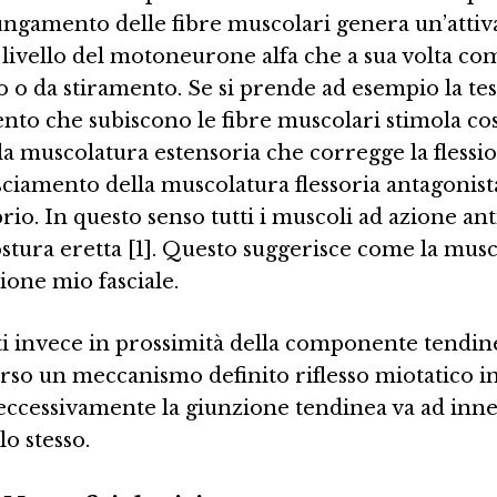
lungamento delle fibre muscolari genera un’att
 a livello del motoneurone alfa che a sua volta c
o o da stiramento. Se si prende ad esempio la test
nto che subiscono le fibre muscolari stimola cos
e la muscolatura estensoria che corregge la flessio
ciamento della muscolatura flessoria antagonista
o. In questo senso tutti i muscoli ad azione an
stura eretta [1]. Questo suggerisce come la muscol
ione mio fasciale.
ati invece in prossimità della componente tendin
rso un meccanismo definito riflesso miotatico inv
ccessivamente la giunzione tendinea va ad innesc
o stesso.