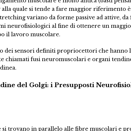
llungamento muscolare è molto antica (basti pensar
lla quale si tende a fare maggior riferimento è
stretching variano da forme passive ad attive, da
mi neurofisiologici al fine di ottenere un maggi
po il lavoro muscolare.
o dei sensori definiti propriocettori che hanno 
e chiamati fusi neuromuscolari e organi tendin
ndinea.
ne del Golgi: i Presupposti Neurofisio
 si trovano in parallelo alle fibre muscolari e p