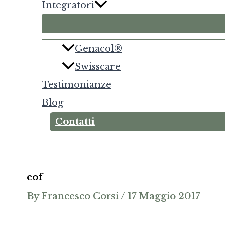
Integratori
Genacol®
Swisscare
Testimonianze
Blog
Contatti
cof
By
Francesco Corsi
/
17 Maggio 2017